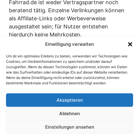
Fahrrad.de ist weder Vertragspartner noch
beratend tätig. Einzelne Verlinkungen können
als Affiliate-Links oder Werbeverweise
ausgestaltet sein; für Nutzer entstehen
hierdurch keine Mehrkosten.
Einwilligung verwalten
Um dir ein optimales Erlebnis zu bieten, verwenden wir Technologien wie
YouTube
LinkedIn
X (Twitter)
Cookies, um Geräteinformationen zu speichern und/oder darauf
zuzugreifen. Wenn du diesen Technologien zustimmst, können wir Daten
wie das Surfverhalten oder eindeutige IDs auf dieser Website verarbeiten.
Impressum
|
Datenschutzerklärung
|
Wenn du deine Einwillligung nicht erteilst oder zurückziehst, können
Nutzungsbedingungen
|
AGB
|
Barrierefreiheit
| ©
bestimmte Merkmale und Funktionen beeinträchtigt werden.
2026
Kosten-Fahrrad.de
Akzeptieren
Ablehnen
Einstellungen ansehen