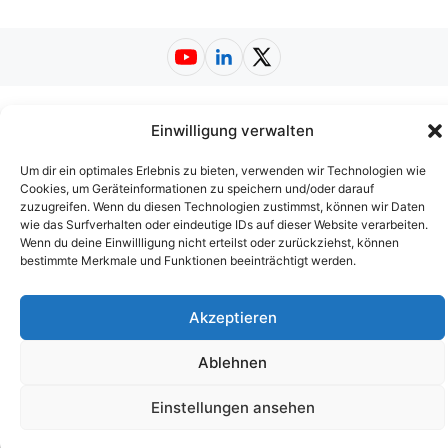
YouTube
LinkedIn
X (Twitter)
Impressum
|
Datenschutzerklärung
|
Einwilligung verwalten
Nutzungsbedingungen
|
AGB
|
Barrierefreiheit
| ©
2026
Kosten-Fahrrad.de
Um dir ein optimales Erlebnis zu bieten, verwenden wir Technologien wie
Cookies, um Geräteinformationen zu speichern und/oder darauf
zuzugreifen. Wenn du diesen Technologien zustimmst, können wir Daten
wie das Surfverhalten oder eindeutige IDs auf dieser Website verarbeiten.
Wenn du deine Einwillligung nicht erteilst oder zurückziehst, können
bestimmte Merkmale und Funktionen beeinträchtigt werden.
Akzeptieren
Ablehnen
Einstellungen ansehen