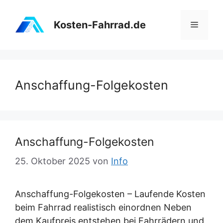
Zum
Inhalt
Kosten-Fahrrad.de
Menü
springen
Anschaffung-Folgekosten
Anschaffung-Folgekosten
25. Oktober 2025
von
Info
Anschaffung-Folgekosten – Laufende Kosten
beim Fahrrad realistisch einordnen Neben
dem Kaufpreis entstehen bei Fahrrädern und