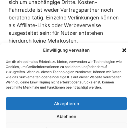
sich um unabhängige Dritte. Kosten-
Fahrrad.de ist weder Vertragspartner noch
beratend tätig. Einzelne Verlinkungen können
als Affiliate-Links oder Werbeverweise
ausgestaltet sein; für Nutzer entstehen
hierdurch keine Mehrkosten.
Einwilligung verwalten
Um dir ein optimales Erlebnis zu bieten, verwenden wir Technologien wie
YouTube
LinkedIn
X (Twitter)
Cookies, um Geräteinformationen zu speichern und/oder darauf
zuzugreifen. Wenn du diesen Technologien zustimmst, können wir Daten
wie das Surfverhalten oder eindeutige IDs auf dieser Website verarbeiten.
Impressum
|
Datenschutzerklärung
|
Wenn du deine Einwillligung nicht erteilst oder zurückziehst, können
Nutzungsbedingungen
|
AGB
|
Barrierefreiheit
| ©
bestimmte Merkmale und Funktionen beeinträchtigt werden.
2026
Kosten-Fahrrad.de
Akzeptieren
Ablehnen